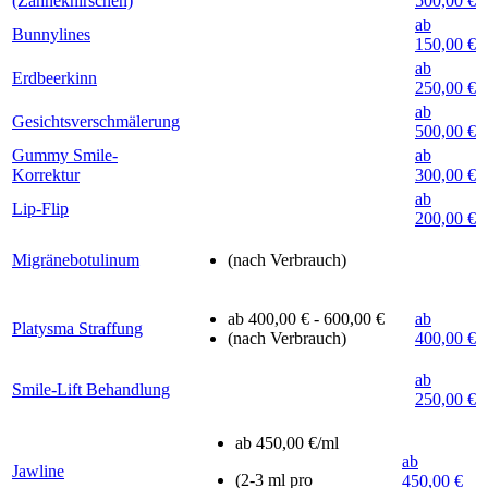
(Zähneknirschen)
500,00 €
ab
Bunnylines
150,00 €
ab
Erdbeerkinn
250,00 €
ab
Gesichtsverschmälerung
500,00 €
Gummy Smile-
ab
Korrektur
300,00 €
ab
Lip-Flip
200,00 €
Migränebotulinum
(nach Verbrauch)
ab 400,00 € - 600,00 €
ab
Platysma Straffung
(nach Verbrauch)
400,00 €
ab
Smile-Lift Behandlung
250,00 €
ab 450,00 €/ml
ab
Jawline
(2-3 ml pro
450,00 €