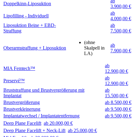
ab
Doppelkinn-Liposuktion
3.900,00 €
ab
Lipofilling - Individuell
4.000,00 €
Liposuktion Beine + EBD-
ab
Straffung
7.500,00 €
(ohne
ab
Oberarmstraffung + Liposuktion
Skalpell in
7.900,00 €
LA)
ab
MIA Femtech™
12.900,00 €
ab
Preservé™
12.900,00 €
Bruststraffung und Brustvergrößerung mit
ab
Implantat
15.500,00 €
Brustvergrößerung
ab 8.500,00 €
Brustverkleinerung
ab 9.500,00 €
Implantatwechsel / Implantatentfernung
ab 9.500,00 €
Deep Plane Facelift
ab 20.000,00 €
Deep Plane Facelift + Neck-Lift
ab 25.000,00 €