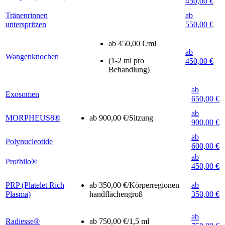
450,00 €
Tränenrinnen
ab
unterspritzen
550,00 €
ab 450,00 €/ml
ab
Wangenknochen
(1-2 ml pro
450,00 €
Behandlung)
ab
Exosomen
650,00 €
ab
MORPHEUS8®
ab 900,00 €/Sitzung
900,00 €
ab
Polynucleotide
600,00 €
ab
Profhilo®
450,00 €
PRP (Platelet Rich
ab 350,00 €/Körperregionen
ab
Plasma)
handflächengroß
350,00 €
ab
Radiesse®
ab 750,00 €/1,5 ml