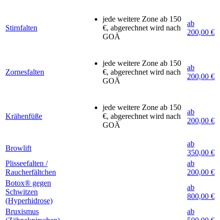
jede weitere Zone ab 150
ab
Stirnfalten
€, abgerechnet wird nach
200,00 €
GOÄ
jede weitere Zone ab 150
ab
Zornesfalten
€, abgerechnet wird nach
200,00 €
GOÄ
jede weitere Zone ab 150
ab
Krähenfüße
€, abgerechnet wird nach
200,00 €
GOÄ
ab
Browlift
350,00 €
Plisseefalten /
ab
Raucherfältchen
200,00 €
Botox® gegen
ab
Schwitzen
800,00 €
(Hyperhidrose)
Bruxismus
ab