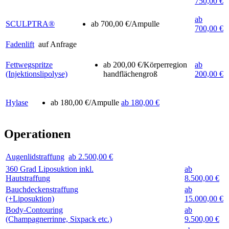
750,00 €
ab
SCULPTRA®
ab 700,00 €/Ampulle
700,00 €
Fadenlift
auf Anfrage
Fettwegspritze
ab 200,00 €/Körperregion
ab
(Injektionslipolyse)
handflächengroß
200,00 €
Hylase
ab 180,00 €/Ampulle
ab 180,00 €
Operationen
Augenlidstraffung
ab 2.500,00 €
360 Grad Liposuktion inkl.
ab
Hautstraffung
8.500,00 €
Bauchdeckenstraffung
ab
(+Liposuktion)
15.000,00 €
Body-Contouring
ab
(Champagnerrinne, Sixpack etc.)
9.500,00 €